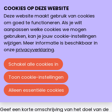
Aanvraag reisbeurs ECC10
Aanvraag reisbeurs ECC10
COOKIES OP DEZE WEBSITE
Ope
Zoeken
me
Deze website maakt gebruik van cookies
Om in aanmerking te komen voor een ECC10-
om goed te functioneren. Als je wilt
reisbeurs dien je aan de volgende voorwaarden
aanpassen welke cookies we mogen
te voldoen:
gebruiken, kan je jouw cookie-instellingen
wijzigen. Meer informatie is beschikbaar in
minstens twee jaar betalend lid van de KNCV
onze
privacyverklaring
.
en
studerend (laatste fase
Schakel alle cookies in
hbo/universiteit), PhD-student of
werkend in de (bio)chemie/chemische
Toon cookie-instellingen
technologie;
niet eerder een bijdrage uit het fonds
Alleen essentiële cookies
ontvangen;
jonger dan 36 jaar.
Geef een korte omschrijving van het doel van de