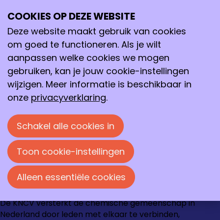
Archief
2026
februari 2026
COOKIES OP DEZE WEBSITE
Ope
Zoeken
me
Deze website maakt gebruik van cookies
februari 2026
om goed te functioneren. Als je wilt
Archief
>
2026
>
februari
aanpassen welke cookies we mogen
20-02-2026
-
Oproep KNCV Van Arkelprijs
gebruiken, kan je jouw cookie-instellingen
2024+2025
wijzigen. Meer informatie is beschikbaar in
onze
privacyverklaring
.
Loire 150
Schakel alle cookies in
2491 AK Den Haag
070 337 87 90
Toon cookie-instellingen
kncv@kncv.nl
Alleen essentiële cookies
Ga
Ga
Ga
Ga
De KNCV versterkt de chemische gemeenschap in
naar
naar
naar
naar
Nederland door leden met elkaar te verbinden,