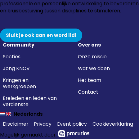
Instagram
Facebook
LinkedIn
YouTube
professionele en persoonlijke ontwikkeling te bevorderen
en kruisbestuiving tussen disciplines te stimuleren.
Sluit je ook aan en word lid!
Community
Over ons
Secties
Onze missie
Jong KNCV
Wat we doen
Kringen en
Het team
Werkgroepen
Contact
Ereleden en leden van
verdienste
Nederlands
Disclaimer
Privacy
Event policy
Cookieverklaring
Mogelijk gemaakt door