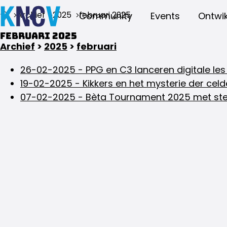
Archief
2025
februari 2025
Community
Events
Ontwik
februari 2025
Archief
>
2025
>
februari
26-02-2025
-
PPG en C3 lanceren digitale les
19-02-2025
-
Kikkers en het mysterie der celd
07-02-2025
-
Bèta Tournament 2025 met ste