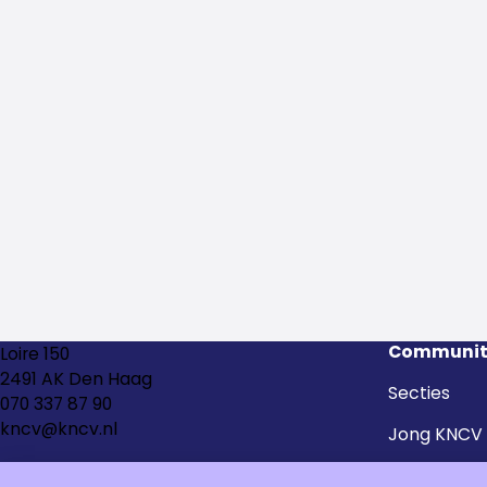
Communit
Loire 150
2491 AK Den Haag
Secties
070 337 87 90
kncv@kncv.nl
Jong KNCV
Kringen en