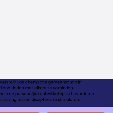
versterkt de chemische gemeenschap in
 door leden met elkaar te verbinden,
nele en persoonlijke ontwikkeling te bevorderen
estuiving tussen disciplines te stimuleren.