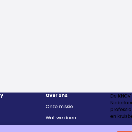
y
Over ons
De KNCV 
Nederland
Onze missie
professio
en kruisb
Wat we doen
Het team