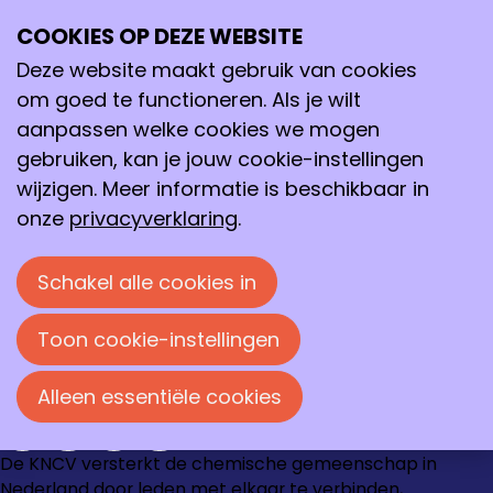
Archief
2024
augustus 2024
COOKIES OP DEZE WEBSITE
Ope
Zoeken
me
Deze website maakt gebruik van cookies
augustus 2024
om goed te functioneren. Als je wilt
Archief
>
2024
>
augustus
aanpassen welke cookies we mogen
23-08-2024
-
Een cellulaire leefomgeving op
gebruiken, kan je jouw cookie-instellingen
maat
wijzigen. Meer informatie is beschikbaar in
01-08-2024
-
Nederland wint Olympisch
onze
privacyverklaring
.
brons op Internationale Chemieolympiade
Schakel alle cookies in
Loire 150
2491 AK Den Haag
070 337 87 90
Toon cookie-instellingen
kncv@kncv.nl
Alleen essentiële cookies
Ga
Ga
Ga
Ga
De KNCV versterkt de chemische gemeenschap in
naar
naar
naar
naar
Nederland door leden met elkaar te verbinden,