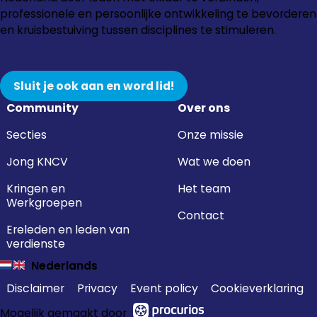
Instagram
Facebook
LinkedIn
YouTube
professionele en persoonlijke ontwikkeling te bevorderen
en kruisbestuiving tussen disciplines te stimuleren.
Sluit je ook aan en word lid!
Community
Over ons
Secties
Onze missie
Jong KNCV
Wat we doen
Kringen en
Het team
Werkgroepen
Contact
Ereleden en leden van
verdienste
Nederlands
Disclaimer
Privacy
Event policy
Cookieverklaring
Mogelijk gemaakt door