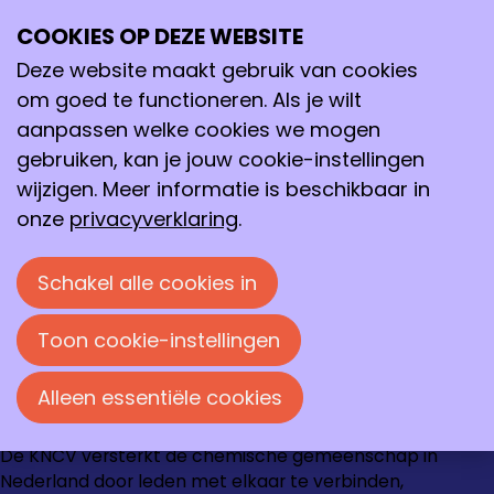
Archief
2023
maart 2023
COOKIES OP DEZE WEBSITE
Ope
Zoeken
me
Deze website maakt gebruik van cookies
maart 2023
om goed te functioneren. Als je wilt
Archief
>
2023
>
maart
aanpassen welke cookies we mogen
08-03-2023
-
Eye-opener van de maand:
gebruiken, kan je jouw cookie-instellingen
René Rozendal
wijzigen. Meer informatie is beschikbaar in
onze
privacyverklaring
.
Loire 150
Schakel alle cookies in
2491 AK Den Haag
070 337 87 90
Toon cookie-instellingen
kncv@kncv.nl
Alleen essentiële cookies
Ga
Ga
Ga
Ga
De KNCV versterkt de chemische gemeenschap in
naar
naar
naar
naar
Nederland door leden met elkaar te verbinden,