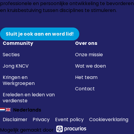
Instagram
Facebook
LinkedIn
YouTube
professionele en persoonlijke ontwikkeling te bevorderen
en kruisbestuiving tussen disciplines te stimuleren.
Sluit je ook aan en word lid!
Community
Over ons
Secties
Onze missie
Jong KNCV
Wat we doen
Kringen en
Het team
Werkgroepen
Contact
Ereleden en leden van
verdienste
Nederlands
Disclaimer
Privacy
Event policy
Cookieverklaring
Mogelijk gemaakt door