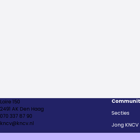
Communit
Loire 150
2491 AK Den Haag
Secties
070 337 87 90
kncv@kncv.nl
Jong KNCV
Kringen en