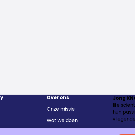
y
Over ons
Jong KN
life scie
Onze missie
hun passi
vliegende
Wat we doen
Het team