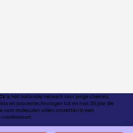
CV
is hét nationale netwerk voor jonge chemici,
ntists en procestechnologen tot en met 35 jaar die
e voor moleculen willen omzetten in een
 carrièrestart.