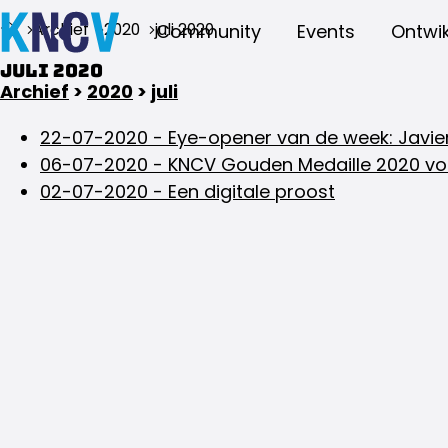
Archief
2020
juli 2020
Community
Events
Ontwik
juli 2020
Archief
>
2020
>
juli
22-07-2020
-
Eye-opener van de week: Javie
06-07-2020
-
KNCV Gouden Medaille 2020 voo
02-07-2020
-
Een digitale proost