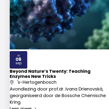
di
08
2026
sep
Beyond Nature’s Twenty: Teaching
Enzymes New Tricks
's-Hertogenbosch
Avondlezing door prof.dr. Ivana Drienovská,
georganiseerd door de Bossche Chemische
Kring.
Lees meer