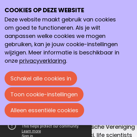
COOKIES OP DEZE WEBSITE
Ope
Zoeken
Samenwerken aan
me
Deze website maakt gebruik van cookies
een betere
om goed te functioneren. Als je wilt
toekomst
aanpassen welke cookies we mogen
gebruiken, kan je jouw cookie-instellingen
Met dat doel verenigen we chemici, life
wijzigen. Meer informatie is beschikbaar in
scientists en procestechnologen in
onze
privacyverklaring
.
Nederland.
Schakel alle cookies in
Sluit je ook aan!
Toon cookie-instellingen
ONZE MISSIE
Alleen essentiële cookies
Samenwerking is de sleutel naar succes
De Koninklijke Nederlandse Chemische Vereniging
(KNCV) is hét netwerk van chemici, life scientists