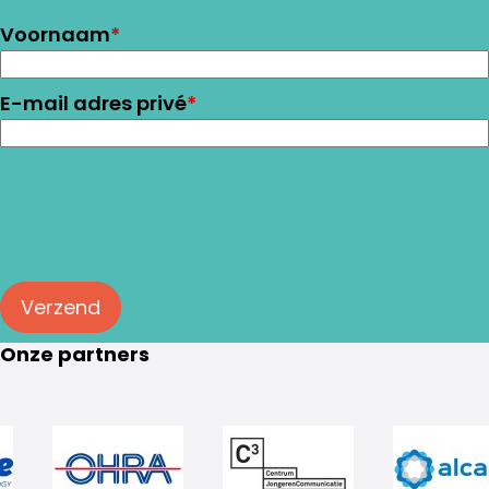
Voornaam
*
E-mail adres privé
*
Verzend
Onze partners