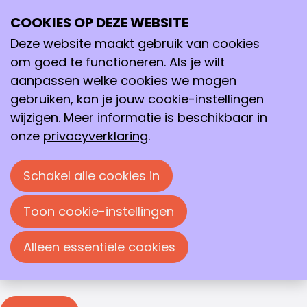
Inloggen
COOKIES OP DEZE WEBSITE
Ope
Zoeken
me
Deze website maakt gebruik van cookies
Inloggen
om goed te functioneren. Als je wilt
Je moet inloggen om deze pagina te bekijken. Je
aanpassen welke cookies we mogen
kunt je e-mailadres en wachtwoord in de
gebruiken, kan je jouw cookie-instellingen
onderstaande velden invullen om in te loggen.
wijzigen. Meer informatie is beschikbaar in
Inloggen
onze
privacyverklaring
.
E-mailadres
Schakel alle cookies in
Wachtwoord
Toon cookie-instellingen
Wachtwoord weergeven
Alleen essentiële cookies
Wachtwoord vergeten?