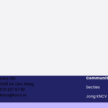
Communit
Loire 150
2491 AK Den Haag
Secties
070 337 87 90
kncv@kncv.nl
Jong KNCV
Kringen en