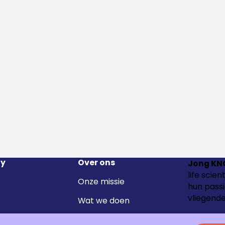
y
Over ons
Jong KN
life scie
Onze missie
hun passi
vliegende
Wat we doen
Het team