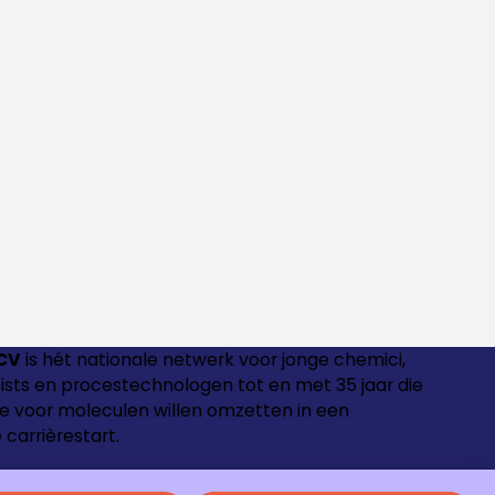
CV
is hét nationale netwerk voor jonge chemici,
ntists en procestechnologen tot en met 35 jaar die
e voor moleculen willen omzetten in een
 carrièrestart.