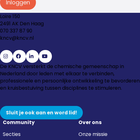
Inloggen
Loire 150
2491 AK Den Haag
070 337 87 90
kncv@kncv.nl
Ga
Ga
Ga
Ga
De KNCV versterkt de chemische gemeenschap in
naar
naar
naar
naar
Nederland door leden met elkaar te verbinden,
Instagram
Facebook
LinkedIn
YouTube
professionele en persoonlijke ontwikkeling te bevorderen
en kruisbestuiving tussen disciplines te stimuleren.
Sluit je ook aan en word lid!
Community
Over ons
Secties
Onze missie