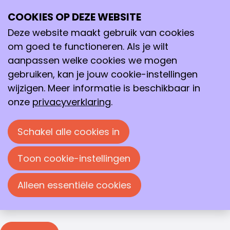
Inloggen
COOKIES OP DEZE WEBSITE
Ope
Zoeken
me
Deze website maakt gebruik van cookies
Inloggen
om goed te functioneren. Als je wilt
Je moet inloggen om deze pagina te bekijken. Je
aanpassen welke cookies we mogen
kunt je e-mailadres en wachtwoord in de
gebruiken, kan je jouw cookie-instellingen
onderstaande velden invullen om in te loggen.
wijzigen. Meer informatie is beschikbaar in
Inloggen
onze
privacyverklaring
.
E-mailadres
Schakel alle cookies in
Wachtwoord
Toon cookie-instellingen
Wachtwoord weergeven
Alleen essentiële cookies
Wachtwoord vergeten?