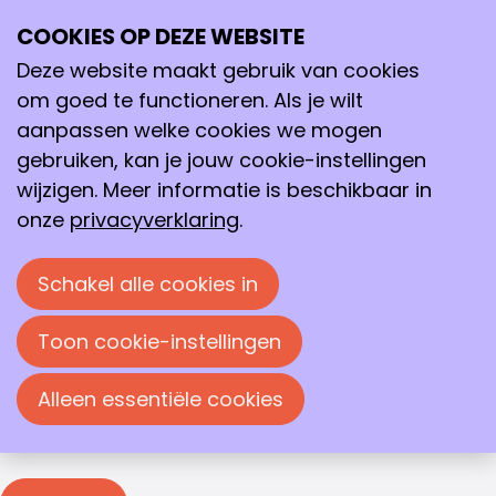
Inloggen
COOKIES OP DEZE WEBSITE
Ope
Zoeken
me
Deze website maakt gebruik van cookies
Inloggen
om goed te functioneren. Als je wilt
Je moet inloggen om deze pagina te bekijken. Je
aanpassen welke cookies we mogen
kunt je e-mailadres en wachtwoord in de
gebruiken, kan je jouw cookie-instellingen
onderstaande velden invullen om in te loggen.
wijzigen. Meer informatie is beschikbaar in
Inloggen
onze
privacyverklaring
.
E-mailadres
Schakel alle cookies in
Wachtwoord
Toon cookie-instellingen
Wachtwoord weergeven
Alleen essentiële cookies
Wachtwoord vergeten?