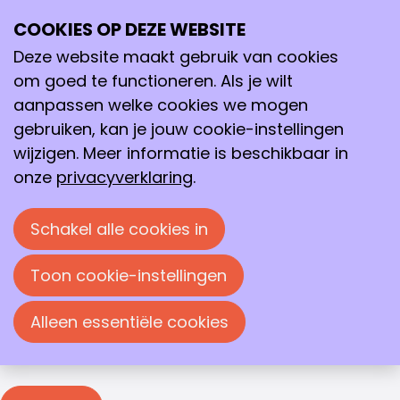
Inloggen
COOKIES OP DEZE WEBSITE
Ope
Zoeken
me
Deze website maakt gebruik van cookies
Inloggen
om goed te functioneren. Als je wilt
Je moet inloggen om deze pagina te bekijken. Je
aanpassen welke cookies we mogen
kunt je e-mailadres en wachtwoord in de
gebruiken, kan je jouw cookie-instellingen
onderstaande velden invullen om in te loggen.
wijzigen. Meer informatie is beschikbaar in
Inloggen
onze
privacyverklaring
.
E-mailadres
Schakel alle cookies in
Wachtwoord
Toon cookie-instellingen
Wachtwoord weergeven
Alleen essentiële cookies
Wachtwoord vergeten?