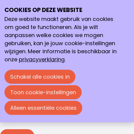
Inloggen
COOKIES OP DEZE WEBSITE
Ope
Zoeken
me
Deze website maakt gebruik van cookies
Inloggen
om goed te functioneren. Als je wilt
Je moet inloggen om deze pagina te bekijken. Je
aanpassen welke cookies we mogen
kunt je e-mailadres en wachtwoord in de
gebruiken, kan je jouw cookie-instellingen
onderstaande velden invullen om in te loggen.
wijzigen. Meer informatie is beschikbaar in
Inloggen
onze
privacyverklaring
.
E-mailadres
Schakel alle cookies in
Wachtwoord
Toon cookie-instellingen
Wachtwoord weergeven
Alleen essentiële cookies
Wachtwoord vergeten?