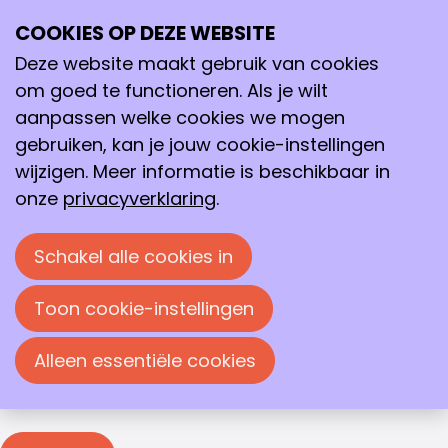
Inloggen
COOKIES OP DEZE WEBSITE
Ope
Zoeken
me
Deze website maakt gebruik van cookies
Inloggen
om goed te functioneren. Als je wilt
Je moet inloggen om deze pagina te bekijken. Je
aanpassen welke cookies we mogen
kunt je e-mailadres en wachtwoord in de
gebruiken, kan je jouw cookie-instellingen
onderstaande velden invullen om in te loggen.
wijzigen. Meer informatie is beschikbaar in
Inloggen
onze
privacyverklaring
.
E-mailadres
Schakel alle cookies in
Wachtwoord
Toon cookie-instellingen
Wachtwoord weergeven
Alleen essentiële cookies
Wachtwoord vergeten?