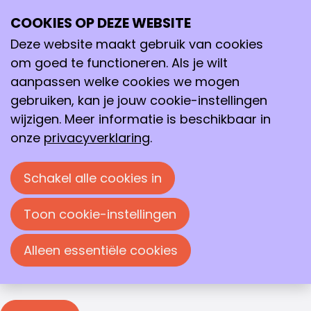
Inloggen
COOKIES OP DEZE WEBSITE
Ope
Zoeken
me
Deze website maakt gebruik van cookies
Inloggen
om goed te functioneren. Als je wilt
Je moet inloggen om deze pagina te bekijken. Je
aanpassen welke cookies we mogen
kunt je e-mailadres en wachtwoord in de
gebruiken, kan je jouw cookie-instellingen
onderstaande velden invullen om in te loggen.
wijzigen. Meer informatie is beschikbaar in
Inloggen
onze
privacyverklaring
.
E-mailadres
Schakel alle cookies in
Wachtwoord
Toon cookie-instellingen
Wachtwoord weergeven
Alleen essentiële cookies
Wachtwoord vergeten?