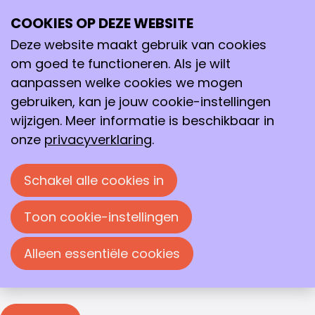
Inloggen
COOKIES OP DEZE WEBSITE
Ope
Zoeken
me
Deze website maakt gebruik van cookies
Inloggen
om goed te functioneren. Als je wilt
Je moet inloggen om deze pagina te bekijken. Je
aanpassen welke cookies we mogen
kunt je e-mailadres en wachtwoord in de
gebruiken, kan je jouw cookie-instellingen
onderstaande velden invullen om in te loggen.
wijzigen. Meer informatie is beschikbaar in
Inloggen
onze
privacyverklaring
.
E-mailadres
Schakel alle cookies in
Wachtwoord
Toon cookie-instellingen
Wachtwoord weergeven
Alleen essentiële cookies
Wachtwoord vergeten?