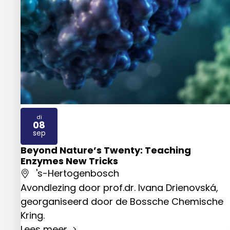
di
08
2026
sep
Beyond Nature’s Twenty: Teaching
Enzymes New Tricks
's-Hertogenbosch
Avondlezing door prof.dr. Ivana Drienovská,
georganiseerd door de Bossche Chemische
Kring.
Lees meer