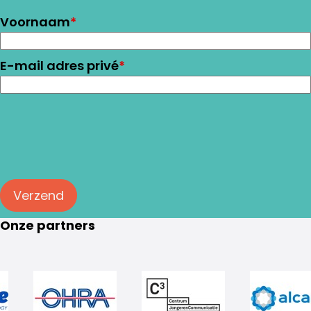
Voornaam
*
E-mail adres privé
*
Verzend
Onze partners