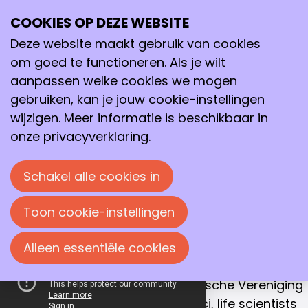
COOKIES OP DEZE WEBSITE
Ope
Zoeken
Samenwerken aan
me
Deze website maakt gebruik van cookies
een betere
om goed te functioneren. Als je wilt
toekomst
aanpassen welke cookies we mogen
gebruiken, kan je jouw cookie-instellingen
Met dat doel verenigen we chemici, life
wijzigen. Meer informatie is beschikbaar in
scientists en procestechnologen in
onze
privacyverklaring
.
Nederland.
Schakel alle cookies in
Sluit je ook aan!
Toon cookie-instellingen
ONZE MISSIE
Alleen essentiële cookies
Samenwerking is de sleutel naar succes
De Koninklijke Nederlandse Chemische Vereniging
(KNCV) is hét netwerk van chemici, life scientists