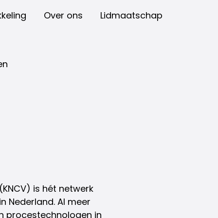
keling
Over ons
Lidmaatschap
en
(KNCV) is hét netwerk
in Nederland. Al meer
 en procestechnologen in