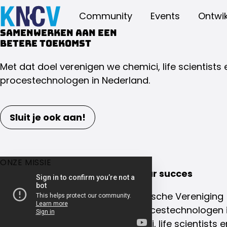
Community
Events
Ontwik
Samenwerken aan een
betere toekomst
Met dat doel verenigen we chemici, life scientists 
procestechnologen in Nederland.
Sluit je ook aan!
ONZE MISSIE
Samenwerking is de sleutel naar succes
De Koninklijke Nederlandse Chemische Vereniging 
van chemici, life scientists en procestechnologen 
dan 100 jaar verbinden wij chemici, life scientists