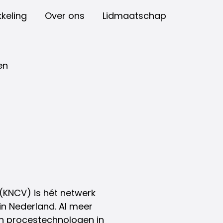
keling
Over ons
Lidmaatschap
en
(KNCV) is hét netwerk
in Nederland. Al meer
 en procestechnologen in