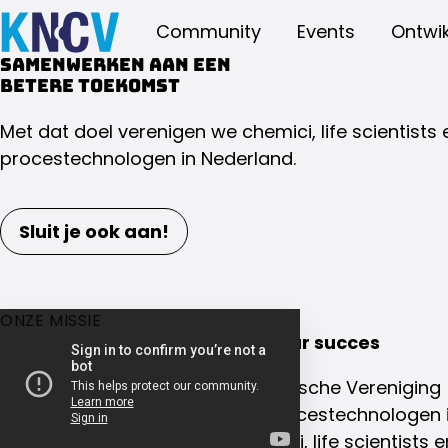
Community
Events
Ontwik
Samenwerken aan een
betere toekomst
Met dat doel verenigen we chemici, life scientists 
procestechnologen in Nederland.
Sluit je ook aan!
ONZE MISSIE
Samenwerking is de sleutel naar succes
De Koninklijke Nederlandse Chemische Vereniging 
van chemici, life scientists en procestechnologen 
dan 100 jaar verbinden wij chemici, life scientists