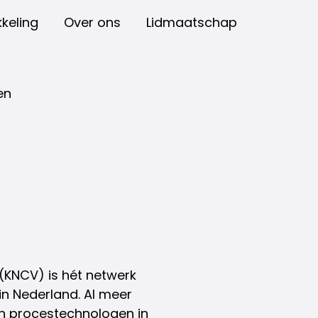
keling
Over ons
Lidmaatschap
en
(KNCV) is hét netwerk
in Nederland. Al meer
 en procestechnologen in