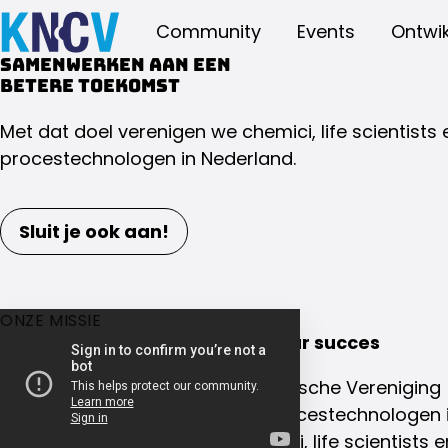
Community
Events
Ontwik
Samenwerken aan een
betere toekomst
Met dat doel verenigen we chemici, life scientists 
procestechnologen in Nederland.
Sluit je ook aan!
ONZE MISSIE
Samenwerking is de sleutel naar succes
De Koninklijke Nederlandse Chemische Vereniging 
van chemici, life scientists en procestechnologen 
dan 100 jaar verbinden wij chemici, life scientists