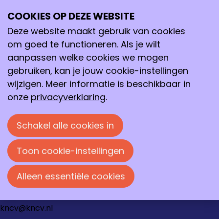
Vraag wachtwoord herstel aan
COOKIES OP DEZE WEBSITE
Ope
Zoeken
me
Deze website maakt gebruik van cookies
Vraag wachtwoord herstel aan
om goed te functioneren. Als je wilt
Vul je e-mailadres in om een nieuw wachtwoord
aanpassen welke cookies we mogen
te verkrijgen.
gebruiken, kan je jouw cookie-instellingen
Stap 1: Verkrijg een nieuw wachtwoord
wijzigen. Meer informatie is beschikbaar in
onze
privacyverklaring
.
E-mailadres
*
Schakel alle cookies in
Toon cookie-instellingen
Verstuur
Annuleer
Loire 150
Alleen essentiële cookies
2491 AK Den Haag
070 337 87 90
kncv@kncv.nl